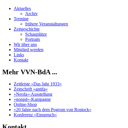
Aktuelles
Archiv
Termine
frühere Veranstaltungen
Zeitgeschichte
Schauplätze
Portraits
Wir über uns
Mitglied werden
Links
Kontakt
Mehr VVN-BdA ...
Zeitleiste »Das Jahr 1933«
Zeitschrift »antifa«
»Neofa«-Ausstellung
»nonpd«-Kampagne
Online-Shop
»20 Jahre nach dem Pogrom von Rostock«
Konferenz »Einspruch«
Kontakt