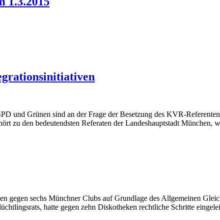
m 1.3.2015
grationsinitiativen
D und Grünen sind an der Frage der Besetzung des KVR-Referenten 
ehört zu den bedeutendsten Referaten der Landeshauptstadt München, we
n gegen sechs Münchner Clubs auf Grundlage des Allgemeinen Gleich
chtlingsrats, hatte gegen zehn Diskotheken rechtliche Schritte eingele