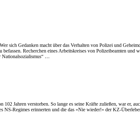
 Wer sich Gedanken macht über das Verhalten von Polizei und Geheimdi
zu befassen. Recherchen eines Arbeitskreises von Polizeibeamten und 
 Nationalsozialismus“ …
02 Jahren verstorben. So lange es seine Kräfte zuließen, war er, auch
 des NS-Regimes erinnerten und die das »Nie wieder!« der KZ-Überleb