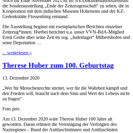
Noch bis Ende November 2021 ist im NS-Dokumentationszentrum
die Sonderausstellung „Ende der Zeitzeugenschaft“ zu sehen, die in
Kooperation mit dem jüdischen Museum Hohenems und der KZ-
Gedenkstätte Flossenbürg entstand.
Die Ausstellung beginnt mit exemplarischen Berichten einzelner
Zeitzeug*innen. Hierbei berichtet u.a. unser VVN-BdA-Mitglied
Ernst Grube über seine Zeit im sog. „Judenlager“ Milbertshofen und
seine Deportation …
... weiterlesen »
Therese Huber zum 100. Geburtstag
13. Dezember 2020
„Wer für Menschenrechte streitet, wer für die Wahrheit kämpft und
den Frieden will, braucht nach dem Sinn und Wert des Lebens nicht
zu fragen“
Foto priv.
Am 13. Dezember 2020 wäre Therese Huber 100 Jahre alt
geworden. Daran erinnert die Vereinigung der Verfolgten des
Naziregimes – Bund der Antifaschistinnen und Antifaschisten