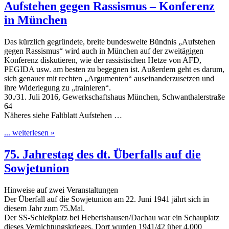
Aufstehen gegen Rassismus – Konferenz
in München
Das kürzlich gegründete, breite bundesweite Bündnis „Aufstehen
gegen Rassismus“ wird auch in München auf der zweitägigen
Konferenz diskutieren, wie der rassistischen Hetze von AFD,
PEGIDA usw. am besten zu begegnen ist. Außerdem geht es darum,
sich genauer mit rechten „Argumenten“ auseinanderzusetzen und
ihre Widerlegung zu „trainieren“.
30./31. Juli 2016, Gewerkschaftshaus München, Schwanthalerstraße
64
Näheres siehe Faltblatt Aufstehen …
... weiterlesen »
75. Jahrestag des dt. Überfalls auf die
Sowjetunion
Hinweise auf zwei Veranstaltungen
Der Überfall auf die Sowjetunion am 22. Juni 1941 jährt sich in
diesem Jahr zum 75.Mal.
Der SS-Schießplatz bei Hebertshausen/Dachau war ein Schauplatz
dieses Vernichtungskrieges. Dort wurden 1941/42 über 4.000