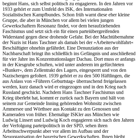
beginnt Hans, sich selbst politisch zu engagieren. In den Jahren vor
1933 gehört er zum Umfeld des ISK, des Internationalen
Sozialistischen Kampfbundes. Schon früh warnt diese eher kleine
Gruppe, die aber in München vor allem bei vielen jungen
Gewerkschaftern Resonanz findet, vor dem heraufziehenden
Faschismus und setzt sich ein für einen parteiübergreifenden
Widerstand gegen diese drohende Gefahr. Bei der Machtübernahme
der Nazis ist Hans Taschner als damals bei der »Arbeiterwohlfahrt«
Beschäftigter ohnehin gefährdet. Eine Denunziation aus der
Nachbarschaft bringt ihn schließlich ins Gefängnis und anschließend
für vier Jahre ins Konzentrationslager Dachau. Dort muss er anfangs
in der Kiesgrube schuften, wird unter anderem im gefürchteten
»Bunker«, dem Zellentrakt des Lagers, eingesperrt und von den
Nazischergen gefoltert. 1939 gehört er zu den 500 Häftlingen, die
aus Anlass von »Führers Geburtstag« überraschend freigelassen
werden, kurz danach wird er eingezogen und in den Krieg nach
Russland geschickt. Nachdem Hans Taschner Faschismus und
Krieg überlebt hat, kommt er zurück nach Bayern und hält von
seinem zur Gemeinde Inning gehörenden Wohnsitz zwischen
Ammersee und Wörthsee aus Kontakt zu den Genossen und
Kameraden von früher. Ehemalige ISKler aus München wie
Ludwig Linsert und Ludwig Koch engagieren sich nach den Jahren
der Verfolgung parteipolitisch in der SPD, sehen ihren
Arbeitsschwerpunkt aber vor allem im Aufbau und der
Neuorganisation der bayerischen Gewerkschaften. Ihnen bleibt