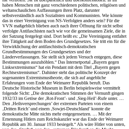
haben Menschen mit ganz verschiedenen politischen, religiösen und
weltanschaulichen Auffassungen ihren Platz, darunter
selbstverständlich auch Sozialisten und Kommunisten. Wie könnte
das in einer Vereinigung von NS-Verfolgten anders sein? Für die
VVN maßgeblich blieben auch nach ihrer Öffnung für nicht selbst
verfolgte Antifaschisten nach wie vor die gemeinsamen Ziele, die in
der Satzung festgelegt sind. Dort heißt es: „Die Vereinigung entfaltet
ihre Tätigkeit auf dem Boden des Grundgesetzes. Sie tritt ein für die
Verwirklichung der antifaschistisch-demokratischen
Grundbestimmungen des Grundgesetzes und der
Länderverfassungen. Sie stellt sich jedem Versuch entgegen, diese
Bestimmungen auszuhöhlen.“ Das Internetportal „Bayern gegen
Linksextremismus“ hat ein Pendant mit dem Titel „Bayern gegen
Rechtsextremismus“. Dahinter steht das politische Konzept der
sogenannten Extremismustheorie, die sich auf angebliche
Erfahrungen vom Ende der Weimarer Republik beruft. Das
Deutsche Historische Museum in Berlin beispielsweise vermittelt
folgende Sicht: „Die demokratischen Stimmen der Vernunft gingen
1932/33 im Getöse der ‚Rot-Front’- und ‚Sieg-Heil’-Rufe unter. …
Den ‚Heilsversprechungen’ der extremen Parteien von einem
‚Dritten Reich’ und einem ‚Sowjet-Deutschland’ konnte die
demokratische Mitte nichts mehr entgegensetzen. … Mit der
Ernennung Hitlers zum Reichskanzler war das Ende der Weimarer
Republik am 30. Januar 1933 besiegelt.“ Als wäre Hitler von unten,