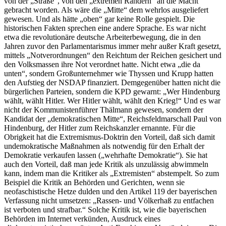
von der „Straße“, von den „extremen Rändern“ an die Macht
gebracht worden. Als wäre die „Mitte“ dem wehrlos ausgeliefert
gewesen. Und als hätte „oben“ gar keine Rolle gespielt. Die
historischen Fakten sprechen eine andere Sprache. Es war nicht
etwa die revolutionäre deutsche Arbeiterbewegung, die in den
Jahren zuvor den Parlamentarismus immer mehr außer Kraft gesetzt,
mittels „Notverordnungen“ den Reichtum der Reichen gesichert und
den Volksmassen ihre Not verordnet hatte. Nicht etwa „die da
unten“, sondern Großunternehmer wie Thyssen und Krupp hatten
den Aufstieg der NSDAP finanziert. Demgegenüber hatten nicht die
bürgerlichen Parteien, sondern die KPD gewarnt: „Wer Hindenburg
wählt, wählt Hitler. Wer Hitler wählt, wählt den Krieg!“ Und es war
nicht der Kommunistenführer Thälmann gewesen, sondern der
Kandidat der „demokratischen Mitte“, Reichsfeldmarschall Paul von
Hindenburg, der Hitler zum Reichskanzler ernannte. Für die
Obrigkeit hat die Extremismus-Doktrin den Vorteil, daß sich damit
undemokratische Maßnahmen als notwendig für den Erhalt der
Demokratie verkaufen lassen („wehrhafte Demokratie“). Sie hat
auch den Vorteil, daß man jede Kritik als unzulässig abwimmeln
kann, indem man die Kritiker als „Extremisten“ abstempelt. So zum
Beispiel die Kritik an Behörden und Gerichten, wenn sie
neofaschistische Hetze dulden und den Artikel 119 der bayerischen
Verfassung nicht umsetzen: „Rassen- und Völkerhaß zu entfachen
ist verboten und strafbar.“ Solche Kritik ist, wie die bayerischen
Behörden im Internet verkünden, Ausdruck eines