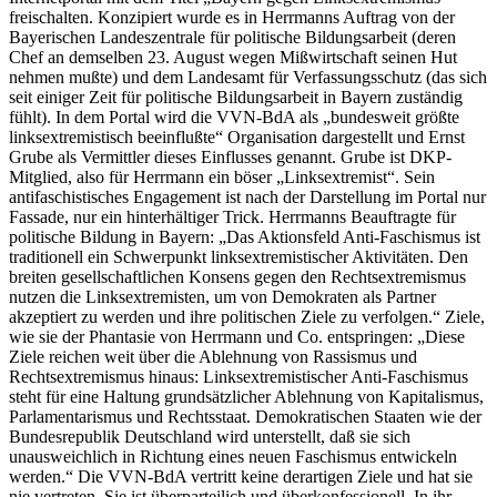
freischalten. Konzipiert wurde es in Herrmanns Auftrag von der
Bayerischen Landeszentrale für politische Bildungsarbeit (deren
Chef an demselben 23. August wegen Mißwirtschaft seinen Hut
nehmen mußte) und dem Landesamt für Verfassungsschutz (das sich
seit einiger Zeit für politische Bildungsarbeit in Bayern zuständig
fühlt). In dem Portal wird die VVN-BdA als „bundesweit größte
linksextremistisch beeinflußte“ Organisation dargestellt und Ernst
Grube als Vermittler dieses Einflusses genannt. Grube ist DKP-
Mitglied, also für Herrmann ein böser „Linksextremist“. Sein
antifaschistisches Engagement ist nach der Darstellung im Portal nur
Fassade, nur ein hinterhältiger Trick. Herrmanns Beauftragte für
politische Bildung in Bayern: „Das Aktionsfeld Anti-Faschismus ist
traditionell ein Schwerpunkt linksextremistischer Aktivitäten. Den
breiten gesellschaftlichen Konsens gegen den Rechtsextremismus
nutzen die Linksextremisten, um von Demokraten als Partner
akzeptiert zu werden und ihre politischen Ziele zu verfolgen.“ Ziele,
wie sie der Phantasie von Herrmann und Co. entspringen: „Diese
Ziele reichen weit über die Ablehnung von Rassismus und
Rechtsextremismus hinaus: Linksextremistischer Anti-Faschismus
steht für eine Haltung grundsätzlicher Ablehnung von Kapitalismus,
Parlamentarismus und Rechtsstaat. Demokratischen Staaten wie der
Bundesrepublik Deutschland wird unterstellt, daß sie sich
unausweichlich in Richtung eines neuen Faschismus entwickeln
werden.“ Die VVN-BdA vertritt keine derartigen Ziele und hat sie
nie vertreten. Sie ist überparteilich und überkonfessionell. In ihr