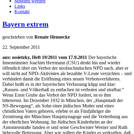
Mitglied werden
Links
Kontakt
Bayern extrem
geschrieben von
Renate Hennecke
22. September 2011
aus: ossietzky, Heft 19/2011 vom 17.9.2011
Der bayerische
Innenminister Joachim Herrmann (CSU) denkt hin und wieder
öffentlich über ein Verbot der neofaschistischen NPD nach, aber er
will nicht auf NPD-Aktivisten als bezahlte V-Leute verzichten – und
verhindert damit die Eröffnung eines neuen Verbotsverfahrens.
Dabei heißt es in der bayerischen Verfassung klipp und klar:
„Rassen- und Völkerhaß zu entfachen ist verboten und strafbar.“
Wenn Ernst Grube das Verbot der NPD fordert, ist es ihm
bitterernst. Im Dezember 1932 in München, der „Hauptstadt der
NS-Bewegung“, als Sohn einer jüdischen Mutter und eines
christlichen Vaters geboren, erlebte er als Fünfjähriger die
Zerstörung der Münchner Hauptsynagoge und die Vertreibung aus
der elterlichen Wohnung. Im Jüdischen Kinderheim an der
Antonienstraße fanden er und seine Geschwister Werner und Ruth
liebevolle Betreuung. Aber wie sollten die Kinder es verkraften, daß