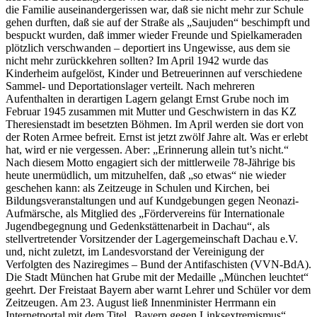
die Familie auseinandergerissen war, daß sie nicht mehr zur Schule
gehen durften, daß sie auf der Straße als „Saujuden“ beschimpft und
bespuckt wurden, daß immer wieder Freunde und Spielkameraden
plötzlich verschwanden – deportiert ins Ungewisse, aus dem sie
nicht mehr zurückkehren sollten? Im April 1942 wurde das
Kinderheim aufgelöst, Kinder und Betreuerinnen auf verschiedene
Sammel- und Deportationslager verteilt. Nach mehreren
Aufenthalten in derartigen Lagern gelangt Ernst Grube noch im
Februar 1945 zusammen mit Mutter und Geschwistern in das KZ
Theresienstadt im besetzten Böhmen. Im April werden sie dort von
der Roten Armee befreit. Ernst ist jetzt zwölf Jahre alt. Was er erlebt
hat, wird er nie vergessen. Aber: „Erinnerung allein tut’s nicht.“
Nach diesem Motto engagiert sich der mittlerweile 78-Jährige bis
heute unermüdlich, um mitzuhelfen, daß „so etwas“ nie wieder
geschehen kann: als Zeitzeuge in Schulen und Kirchen, bei
Bildungsveranstaltungen und auf Kundgebungen gegen Neonazi-
Aufmärsche, als Mitglied des „Fördervereins für Internationale
Jugendbegegnung und Gedenkstättenarbeit in Dachau“, als
stellvertretender Vorsitzender der Lagergemeinschaft Dachau e.V.
und, nicht zuletzt, im Landesvorstand der Vereinigung der
Verfolgten des Naziregimes – Bund der Antifaschisten (VVN-BdA).
Die Stadt München hat Grube mit der Medaille „München leuchtet“
geehrt. Der Freistaat Bayern aber warnt Lehrer und Schüler vor dem
Zeitzeugen. Am 23. August ließ Innenminister Herrmann ein
Internetportal mit dem Titel „Bayern gegen Linksextremismus“