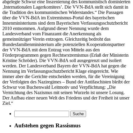
abgelegte Schwur eine Inszenierung des kommunistisch dominierten
‚Internationalen Lagerkomitees’. Die VVN-BdA stellt sich damit in
die Tradition des kommunistischen Widerstandes.“ Die Passagen
über die VVN-BdA im Extremismus-Portal des bayerischen
Innenministeriums sind dem Bayerischen Verfassungsschutzbericht
2010 entnommen. Aufgrund dieser Nennung wurde dem
Landesverband vom Finanzamt die Anerkennung als
gemeinnütziger Verein entzogen. Gleichzeitig bedroht das
Bundesfamilienministerium alle potenziellen Kooperationspartner
der VVN-BdA mit dem Entzug von Mitteln aus den
Förderprogrammen gegen Rechtsextremismus (Erlaß der Ministerin
Kristine Schröder). Die VVN-BdA soll ausgegrenzt und isoliert
werden. Der Landesverband Bayern der VVN-BdA hat gegen die
Nennung im Verfassungsschutzbericht Klage eingereicht. Wie
immer aber die Gerichte entscheiden werden, für die Vereinigung
der Verfolgten des Naziregimes – Bund der Antifaschisten bleibt der
Schwur von Buchenwald Leitmotiv und Verpflichtung: „Die
Vernichtung des Nazismus mit seinen Wurzeln ist unsere Losung.
Der Aufbau einer neuen Welt des Friedens und der Freiheit ist unser
Ziel.“
Aufstehen gegen Rassismus