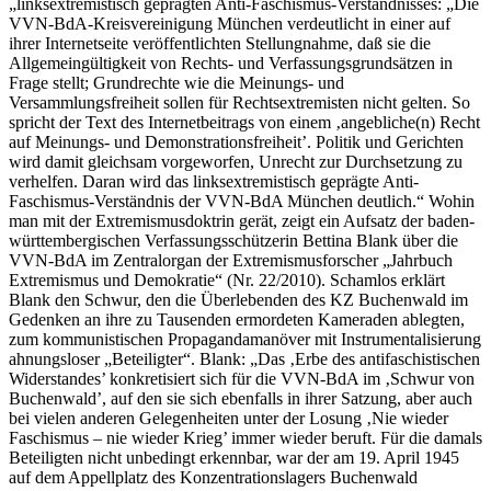
„linksextremistisch geprägten Anti-Faschismus-Verständnisses: „Die
VVN-BdA-Kreisvereinigung München verdeutlicht in einer auf
ihrer Internetseite veröffentlichten Stellungnahme, daß sie die
Allgemeingültigkeit von Rechts- und Verfassungsgrundsätzen in
Frage stellt; Grundrechte wie die Meinungs- und
Versammlungsfreiheit sollen für Rechtsextremisten nicht gelten. So
spricht der Text des Internetbeitrags von einem ‚angebliche(n) Recht
auf Meinungs- und Demonstrationsfreiheit’. Politik und Gerichten
wird damit gleichsam vorgeworfen, Unrecht zur Durchsetzung zu
verhelfen. Daran wird das linksextremistisch geprägte Anti-
Faschismus-Verständnis der VVN-BdA München deutlich.“ Wohin
man mit der Extremismusdoktrin gerät, zeigt ein Aufsatz der baden-
württembergischen Verfassungsschützerin Bettina Blank über die
VVN-BdA im Zentralorgan der Extremismusforscher „Jahrbuch
Extremismus und Demokratie“ (Nr. 22/2010). Schamlos erklärt
Blank den Schwur, den die Überlebenden des KZ Buchenwald im
Gedenken an ihre zu Tausenden ermordeten Kameraden ablegten,
zum kommunistischen Propagandamanöver mit Instrumentalisierung
ahnungsloser „Beteiligter“. Blank: „Das ‚Erbe des antifaschistischen
Widerstandes’ konkretisiert sich für die VVN-BdA im ‚Schwur von
Buchenwald’, auf den sie sich ebenfalls in ihrer Satzung, aber auch
bei vielen anderen Gelegenheiten unter der Losung ‚Nie wieder
Faschismus – nie wieder Krieg’ immer wieder beruft. Für die damals
Beteiligten nicht unbedingt erkennbar, war der am 19. April 1945
auf dem Appellplatz des Konzentrationslagers Buchenwald