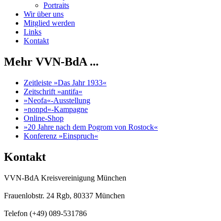
Portraits
Wir über uns
Mitglied werden
Links
Kontakt
Mehr VVN-BdA ...
Zeitleiste »Das Jahr 1933«
Zeitschrift »antifa«
»Neofa«-Ausstellung
»nonpd«-Kampagne
Online-Shop
»20 Jahre nach dem Pogrom von Rostock«
Konferenz »Einspruch«
Kontakt
VVN-BdA Kreisvereinigung München
Frauenlobstr. 24 Rgb, 80337 München
Telefon (+49) 089-531786