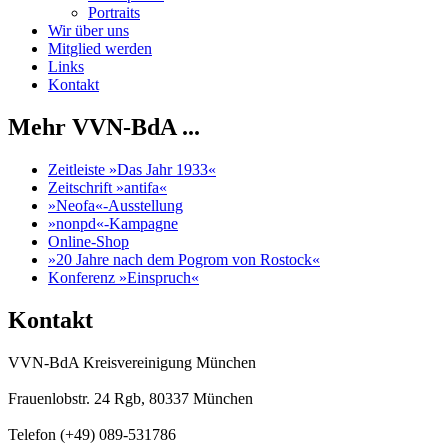
Portraits
Wir über uns
Mitglied werden
Links
Kontakt
Mehr VVN-BdA ...
Zeitleiste »Das Jahr 1933«
Zeitschrift »antifa«
»Neofa«-Ausstellung
»nonpd«-Kampagne
Online-Shop
»20 Jahre nach dem Pogrom von Rostock«
Konferenz »Einspruch«
Kontakt
VVN-BdA Kreisvereinigung München
Frauenlobstr. 24 Rgb, 80337 München
Telefon (+49) 089-531786