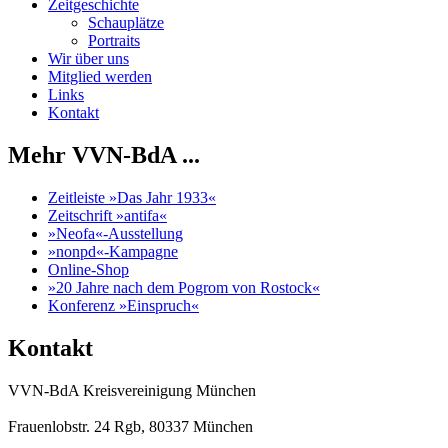
Zeitgeschichte
Schauplätze
Portraits
Wir über uns
Mitglied werden
Links
Kontakt
Mehr VVN-BdA ...
Zeitleiste »Das Jahr 1933«
Zeitschrift »antifa«
»Neofa«-Ausstellung
»nonpd«-Kampagne
Online-Shop
»20 Jahre nach dem Pogrom von Rostock«
Konferenz »Einspruch«
Kontakt
VVN-BdA Kreisvereinigung München
Frauenlobstr. 24 Rgb, 80337 München