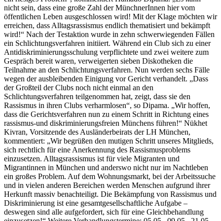
nicht sein, dass eine große Zahl der MünchnerInnen hier vom
öffentlichen Leben ausgeschlossen wird! Mit der Klage möchten wir
erreichen, dass Alltagsrassismus endlich thematisiert und bekämpft
wird!“ Nach der Testaktion wurde in zehn schwerwiegenden Fällen
ein Schlichtungsverfahren initiiert. Während ein Club sich zu einer
Antidiskriminierungsschulung verpflichtete und zwei weitere zum
Gespräch bereit waren, verweigerten sieben Diskotheken die
Teilnahme an den Schlichtungsverfahren. Nun werden sechs Fälle
wegen der ausbleibenden Einigung vor Gericht verhandelt. „Dass
der Großteil der Clubs noch nicht einmal an den
Schlichtungsverfahren teilgenommen hat, zeigt, dass sie den
Rassismus in ihren Clubs verharmlosen“, so Dipama. „Wir hoffen,
dass die Gerichtsverfahren nun zu einem Schritt in Richtung eines
rassismus-und diskriminierungsfreien Münchens führen!“ Nükhet
Kivran, Vorsitzende des Ausländerbeirats der LH München,
kommentiert: „Wir begrüßen den mutigen Schritt unseres Mitglieds,
sich rechtlich für eine Anerkennung des Rassismusproblems
einzusetzen. Alltagsrassismus ist für viele Migranten und
Migrantinnen in München und anderswo nicht nur im Nachtleben
ein großes Problem. Auf dem Wohnungsmarkt, bei der Arbeitssuche
und in vielen anderen Bereichen werden Menschen aufgrund ihrer
Herkunft massiv benachteiligt. Die Bekämpfung von Rassismus und
Diskriminierung ist eine gesamtgesellschaftliche Aufgabe –
deswegen sind alle aufgefordert, sich für eine Gleichbehandlung
einzusetzen!“ Weitere Verhandlungstermine: 05.05., 09.05., 21.05.,