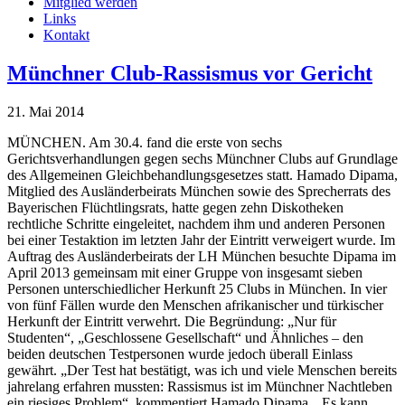
Mitglied werden
Links
Kontakt
Münchner Club-Rassismus vor Gericht
21. Mai 2014
MÜNCHEN. Am 30.4. fand die erste von sechs
Gerichtsverhandlungen gegen sechs Münchner Clubs auf Grundlage
des Allgemeinen Gleichbehandlungsgesetzes statt. Hamado Dipama,
Mitglied des Ausländerbeirats München sowie des Sprecherrats des
Bayerischen Flüchtlingsrats, hatte gegen zehn Diskotheken
rechtliche Schritte eingeleitet, nachdem ihm und anderen Personen
bei einer Testaktion im letzten Jahr der Eintritt verweigert wurde. Im
Auftrag des Ausländerbeirats der LH München besuchte Dipama im
April 2013 gemeinsam mit einer Gruppe von insgesamt sieben
Personen unterschiedlicher Herkunft 25 Clubs in München. In vier
von fünf Fällen wurde den Menschen afrikanischer und türkischer
Herkunft der Eintritt verwehrt. Die Begründung: „Nur für
Studenten“, „Geschlossene Gesellschaft“ und Ähnliches – den
beiden deutschen Testpersonen wurde jedoch überall Einlass
gewährt. „Der Test hat bestätigt, was ich und viele Menschen bereits
jahrelang erfahren mussten: Rassismus ist im Münchner Nachtleben
ein riesiges Problem“, kommentiert Hamado Dipama. „Es kann