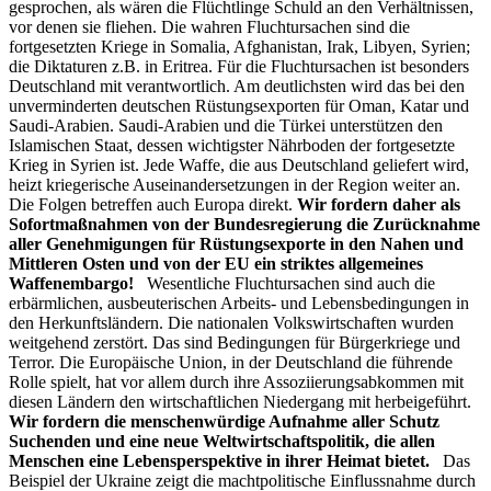
gesprochen, als wären die Flüchtlinge Schuld an den Verhältnissen,
vor denen sie fliehen. Die wahren Fluchtursachen sind die
fortgesetzten Kriege in Somalia, Afghanistan, Irak, Libyen, Syrien;
die Diktaturen z.B. in Eritrea. Für die Fluchtursachen ist besonders
Deutschland mit verantwortlich. Am deutlichsten wird das bei den
unverminderten deutschen Rüstungsexporten für Oman, Katar und
Saudi-Arabien. Saudi-Arabien und die Türkei unterstützen den
Islamischen Staat, dessen wichtigster Nährboden der fortgesetzte
Krieg in Syrien ist. Jede Waffe, die aus Deutschland geliefert wird,
heizt kriegerische Auseinandersetzungen in der Region weiter an.
Die Folgen betreffen auch Europa direkt.
Wir fordern daher als
Sofortmaßnahmen von der Bundesregierung die Zurücknahme
aller Genehmigungen für Rüstungsexporte in den Nahen und
Mittleren Osten und von der EU ein striktes allgemeines
Waffenembargo!
Wesentliche Fluchtursachen sind auch die
erbärmlichen, ausbeuterischen Arbeits- und Lebensbedingungen in
den Herkunftsländern. Die nationalen Volkswirtschaften wurden
weitgehend zerstört. Das sind Bedingungen für Bürgerkriege und
Terror. Die Europäische Union, in der Deutschland die führende
Rolle spielt, hat vor allem durch ihre Assoziierungsabkommen mit
diesen Ländern den wirtschaftlichen Niedergang mit herbeigeführt.
Wir fordern die menschenwürdige Aufnahme aller Schutz
Suchenden und eine neue Weltwirtschaftspolitik, die allen
Menschen eine Lebensperspektive in ihrer Heimat bietet.
Das
Beispiel der Ukraine zeigt die machtpolitische Einflussnahme durch