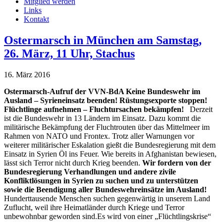
Mitglied werden
Links
Kontakt
Ostermarsch in München am Samstag,
26. März, 11 Uhr, Stachus
16. März 2016
Ostermarsch-Aufruf der VVN-BdA
Keine Bundeswehr im
Ausland – Syrieneinsatz beenden! Rüstungsexporte stoppen!
Flüchtlinge aufnehmen – Fluchtursachen bekämpfen!
Derzeit
ist die Bundeswehr in 13 Ländern im Einsatz. Dazu kommt die
militärische Bekämpfung der Fluchtrouten über das Mittelmeer im
Rahmen von NATO und Frontex. Trotz aller Warnungen vor
weiterer militärischer Eskalation gießt die Bundesregierung mit dem
Einsatz in Syrien Öl ins Feuer. Wie bereits in Afghanistan bewiesen,
lässt sich Terror nicht durch Krieg beenden.
Wir fordern von der
Bundesregierung Verhandlungen und andere zivile
Konfliktlösungen in Syrien zu suchen und zu unterstützen
sowie die Beendigung aller Bundeswehreinsätze im Ausland!
Hunderttausende Menschen suchen gegenwärtig in unserem Land
Zuflucht, weil ihre Heimatländer durch Kriege und Terror
unbewohnbar geworden sind.Es wird von einer „Flüchtlingskrise“