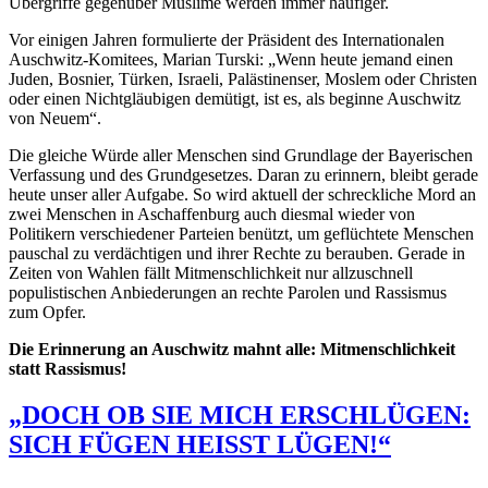
Übergriffe gegenüber Muslime werden immer häufiger.
Vor einigen Jahren formulierte der Präsident des Internationalen
Auschwitz-Komitees, Marian Turski: „Wenn heute jemand einen
Juden, Bosnier, Türken, Israeli, Palästinenser, Moslem oder Christen
oder einen Nichtgläubigen demütigt, ist es, als beginne Auschwitz
von Neuem“.
Die gleiche Würde aller Menschen sind Grundlage der Bayerischen
Verfassung und des Grundgesetzes. Daran zu erinnern, bleibt gerade
heute unser aller Aufgabe. So wird aktuell der schreckliche Mord an
zwei Menschen in Aschaffenburg auch diesmal wieder von
Politikern verschiedener Parteien benützt, um geflüchtete Menschen
pauschal zu verdächtigen und ihrer Rechte zu berauben. Gerade in
Zeiten von Wahlen fällt Mitmenschlichkeit nur allzuschnell
populistischen Anbiederungen an rechte Parolen und Rassismus
zum Opfer.
Die Erinnerung an Auschwitz mahnt alle: Mitmenschlichkeit
statt Rassismus!
„DOCH OB SIE MICH ERSCHLÜGEN:
SICH FÜGEN HEISST LÜGEN!“