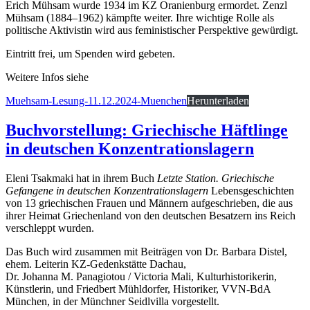
Erich Mühsam wurde 1934 im KZ Oranienburg ermordet. Zenzl
Mühsam (1884–1962) kämpfte weiter. Ihre wichtige Rolle als
politische Aktivistin wird aus feministischer Perspektive gewürdigt.
Eintritt frei, um Spenden wird gebeten.
Weitere Infos siehe
Muehsam-Lesung-11.12.2024-Muenchen
Herunterladen
Buchvorstellung: Griechische Häftlinge
in deutschen Konzentrationslagern
Eleni Tsakmaki hat in ihrem Buch
Letzte Station. Griechische
Gefangene in deutschen Konzentrationslagern
Lebensgeschichten
von 13 griechischen Frauen und Männern aufgeschrieben, die aus
ihrer Heimat Griechenland von den deutschen Besatzern ins Reich
verschleppt wurden.
Das Buch wird zusammen mit Beiträgen von Dr. Barbara Distel,
ehem. Leiterin KZ-Gedenkstätte Dachau,
Dr. Johanna M. Panagiotou / Victoria Mali, Kulturhistorikerin,
Künstlerin, und Friedbert Mühldorfer, Historiker, VVN-BdA
München, in der Münchner Seidlvilla vorgestellt.