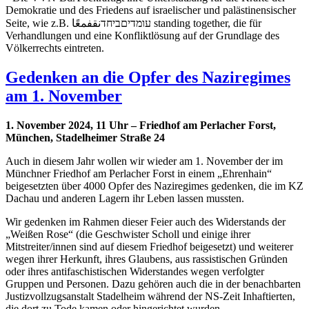
Demokratie und des Friedens auf israelischer und palästinensischer
Seite, wie z.B. עומדיםביחדنقفمعًا standing together, die für
Verhandlungen und eine Konfliktlösung auf der Grundlage des
Völkerrechts eintreten.
Gedenken an die Opfer des Naziregimes
am 1. November
1. November 2024, 11 Uhr – Friedhof am Perlacher Forst,
München, Stadelheimer Straße 24
Auch in diesem Jahr wollen wir wieder am 1. November der im
Münchner Friedhof am Perlacher Forst in einem „Ehrenhain“
beigesetzten über 4000 Opfer des Naziregimes gedenken, die im KZ
Dachau und anderen Lagern ihr Leben lassen mussten.
Wir gedenken im Rahmen dieser Feier auch des Widerstands der
„Weißen Rose“ (die Geschwister Scholl und einige ihrer
Mitstreiter/innen sind auf diesem Friedhof beigesetzt) und weiterer
wegen ihrer Herkunft, ihres Glaubens, aus rassistischen Gründen
oder ihres antifaschistischen Widerstandes wegen verfolgter
Gruppen und Personen. Dazu gehören auch die in der benachbarten
Justizvollzugsanstalt Stadelheim während der NS-Zeit Inhaftierten,
die dort zu Tode kamen oder hingerichtet wurden.