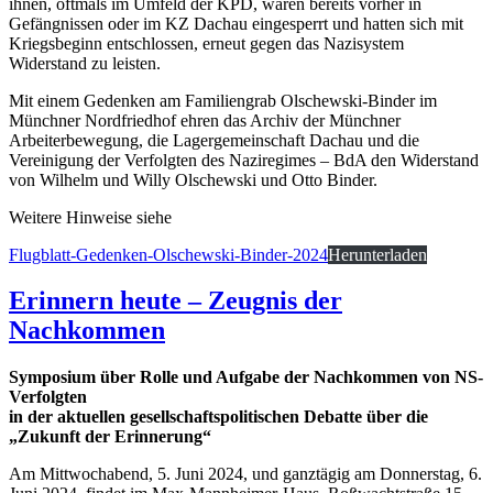
ihnen, oftmals im Umfeld der KPD, waren bereits vorher in
Gefängnissen oder im KZ Dachau eingesperrt und hatten sich mit
Kriegsbeginn entschlossen, erneut gegen das Nazisystem
Widerstand zu leisten.
Mit einem Gedenken am Familiengrab Olschewski-Binder im
Münchner Nordfriedhof ehren das Archiv der Münchner
Arbeiterbewegung, die Lagergemeinschaft Dachau und die
Vereinigung der Verfolgten des Naziregimes – BdA den Widerstand
von Wilhelm und Willy Olschewski und Otto Binder.
Weitere Hinweise siehe
Flugblatt-Gedenken-Olschewski-Binder-2024
Herunterladen
Erinnern heute – Zeugnis der
Nachkommen
Symposium über Rolle und Aufgabe der Nachkommen von NS-
Verfolgten
in der aktuellen gesellschaftspolitischen Debatte über die
„Zukunft der Erinnerung“
Am Mittwochabend, 5. Juni 2024, und ganztägig am Donnerstag, 6.