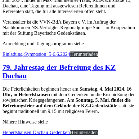
Juni 2024, findet im Max-Mannheimer-Haus, Roßwachtstraße 15,
Dachau, eine Tagung mit ausgewiesen Referentinnen und
Referenten statt, die für alle Interessierten offen steht.
Veranstalter ist die VVN-BdA Bayern e.V. im Auftrag der
Nachkommen NS-Verfolgter Regionalgruppe Süd – in Kooperation
mit der Stiftung Bayerische Gedenkstätten.
Anmeldung und Tagungsprogramm siehe
Einladung-Symposion_5-6.6.2024
Herunterladen
79. Jahrestag der Befreiung des KZ
Dachau
Die Feierlichkeiten beginnen heuer am
Samstag, 4. Mai 2024
,
16
Uhr, in Hebertshausen
mit dem Gedenken an die Erschießung der
sowjetischen Kriegsgefangenen. Am
Sonntag, 5. Mai, findet die
Befreiungsfeier auf dem Gelände der KZ-Gedenkstätte
statt; sie
beginnt traditionell um 9.15 mit religiösen Feiern.
Nähere Hinweise siehe
Hebertshausen-Dachau-Gedenken
Herunterladen