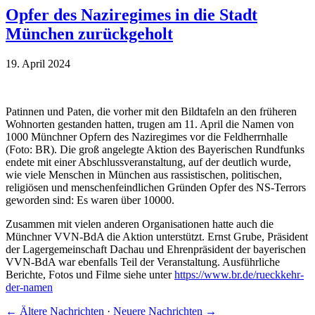
Opfer des Naziregimes in die Stadt
München zurückgeholt
19. April 2024
Patinnen und Paten, die vorher mit den Bildtafeln an den früheren
Wohnorten gestanden hatten, trugen am 11. April die Namen von
1000 Münchner Opfern des Naziregimes vor die Feldherrnhalle
(Foto: BR). Die groß angelegte Aktion des Bayerischen Rundfunks
endete mit einer Abschlussveranstaltung, auf der deutlich wurde,
wie viele Menschen in München aus rassistischen, politischen,
religiösen und menschenfeindlichen Gründen Opfer des NS-Terrors
geworden sind: Es waren über 10000.
Zusammen mit vielen anderen Organisationen hatte auch die
Münchner VVN-BdA die Aktion unterstützt. Ernst Grube, Präsident
der Lagergemeinschaft Dachau und Ehrenpräsident der bayerischen
VVN-BdA war ebenfalls Teil der Veranstaltung. Ausführliche
Berichte, Fotos und Filme siehe unter
https://www.br.de/rueckkehr-
der-namen
←
Ältere Nachrichten
·
Neuere Nachrichten
→