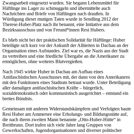
Zwangsarbeit eingesetzt wurden. Sie begann Lebensmittel für
Häftlinge ins Lager zu schmuggeln und übermittelte auch
Nachrichten und Briefe von Häftlingen nach draußen. In
Würdigung dieser mutigen Taten wurde in Sendling 2012 der
Therese-Huber-Platz nach ihr benannt, eine Initiative aus dem
Bezirksausschuss und von Freund*innen Resi Hubers.
Es blieb nicht bei der praktischen Solidarität für Häftlinge: Huber
beteiligte sich kurz vor der Ankunft der Alliierten in Dachau an der
Organisation eines Aufstandes. Ziel war es, die Nazis aus der Stadt
zu vertreiben und eine friedliche Übergabe an die Amerikaner zu
ermöglichen, ohne weiteres Blutvergießen.
Nach 1945 wirkte Huber in Dachau am Aufbau eines
Antifaschistischen Ausschusses mit, der dann von den Amerikanern
mit den Funktionen eines Stadtrats betraut wurde. Unter Beteiligung
aller damaligen antifaschistischen Kräfte – bürgerlich,
sozialdemokratisch oder kommunistisch ausgerichtet – entstand ein
breites Bündnis.
Gemeinsam mit anderen Widerstandskämpfern und Verfolgten baute
Resi Huber am Ammersee eine Erholungs- und Bildungsstätte auf,
die nach ihrem zweiten Mann benannte „Otto-Huber-Hütte“ in
Breitbrunn. Dort trafen sich viele Jahre lang Gruppen von
Gewerkschaften, Jugendorganisationen und diverser politischer