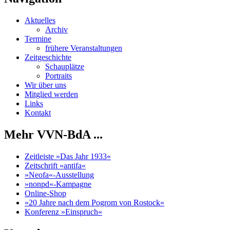
Aktuelles
Archiv
Termine
frühere Veranstaltungen
Zeitgeschichte
Schauplätze
Portraits
Wir über uns
Mitglied werden
Links
Kontakt
Mehr VVN-BdA ...
Zeitleiste »Das Jahr 1933«
Zeitschrift »antifa«
»Neofa«-Ausstellung
»nonpd«-Kampagne
Online-Shop
»20 Jahre nach dem Pogrom von Rostock«
Konferenz »Einspruch«